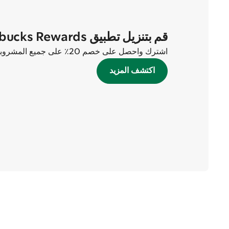
قم بتنزيل تطبيق Starbucks Rewards الآن
اشترك واحصل على خصم 20٪ على جميع المشروبات في أول طلبين لك!
اكتشف المزيد