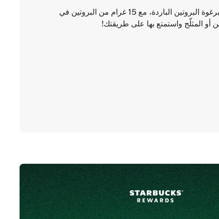
استمتع بتشكيلة من المشروبات المحضّرة برغوة البروتين الباردة، مع 15 غرام من البروتين في
و المثلّج واستمتع بها على طريقتك!