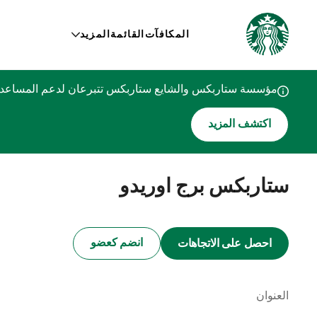
المكافآت
القائمة
المزيد
مؤسسة ستاربكس والشايع ستاربكس تتبرعان لدعم المساعدات
اكتشف المزيد
ستاربكس برج اوريدو
انضم كعضو
احصل على الاتجاهات
العنوان