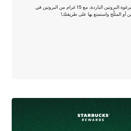
استمتع بتشكيلة من المشروبات المحضّرة برغوة البروتين الباردة، مع 15 غرام من البروتين في
و المثلّج واستمتع بها على طريقتك!