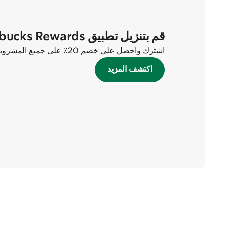
قم بتنزيل تطبيق Starbucks Rewards الآن
اشترك واحصل على خصم 20٪ على جميع المشروبات في أول طلبين لك!
اكتشف المزيد