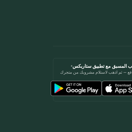
لب المسبق مع تطبيق ستاربكس®
فع — ثم اذهب لاستلام مشروبك من متجرك